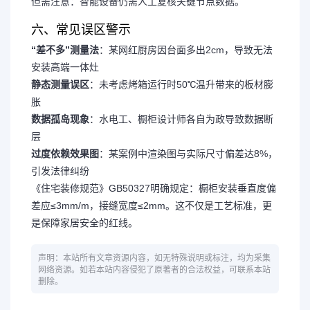
但需注意：智能设备仍需人工复核关键节点数据。
六、常见误区警示
“差不多”测量法
：某网红厨房因台面多出2cm，导致无法
安装高端一体灶
静态测量误区
：未考虑烤箱运行时50℃温升带来的板材膨
胀
数据孤岛现象
：水电工、橱柜设计师各自为政导致数据断
层
过度依赖效果图
：某案例中渲染图与实际尺寸偏差达8%，
引发法律纠纷
《住宅装修规范》GB50327明确规定：橱柜安装垂直度偏
差应≤3mm/m，接缝宽度≤2mm。这不仅是工艺标准，更
是保障家居安全的红线。
声明：本站所有文章资源内容，如无特殊说明或标注，均为采集
网络资源。如若本站内容侵犯了原著者的合法权益，可联系本站
删除。