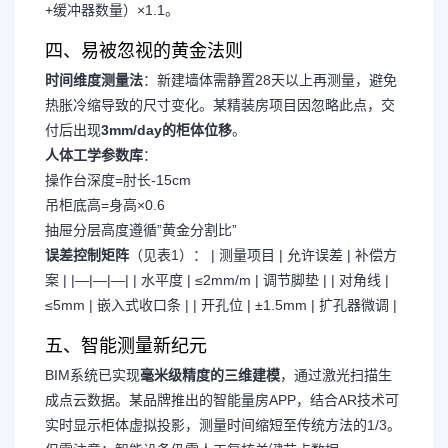
+缓冲器数量）×1.1。
四、易被忽视的黄金法则
时间维度测量法
：新建墙体需静置28天以上再测量，避免
热胀冷缩导致的尺寸变化。某精装房项目因忽略此点，交
付后出现
3mm/day的柜体位移
。
人体工学参数库
：
操作台深度=肘长-15cm
吊柜底高=身高×0.6
抽屉分层高度遵循”黄金分割比”
误差控制矩阵
（见表1）： | 测量项目 | 允许误差 | 补偿方
案 | |—|—|—| | 水平度 | ≤2mm/m | 调节脚垫 | | 对角线 |
≤5mm | 嵌入式收口条 | | 开孔位 | ±1.5mm | 扩孔器微调 |
五、智能测量新纪元
BIM系统已实现
毫米级精度的三维建模
，通过激光扫描生
成点云数据。某品牌推出的智能量房APP，结合AR技术可
实时显示柜体虚拟投影，测量时间缩短至传统方法的1/3。