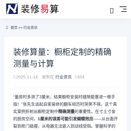
首页
>>
行业资讯
装修算量：橱柜定制的精确
测量与计算
2025-11-14
发布在
行业资讯
654
“量房时多测了3厘米，结果橱柜安装时缝隙能塞进一根手
指！”张先生谈起自家装修的翻车经历时哭笑不得。这个真
实案例折射出橱柜定制中
精确测量
的重要性。在寸土寸金
的厨房空间，
1厘米的误差可能引发蝴蝶效应
——从台面开
裂到柜门碰撞，从电器无法嵌入到动线受阻。掌握科学的