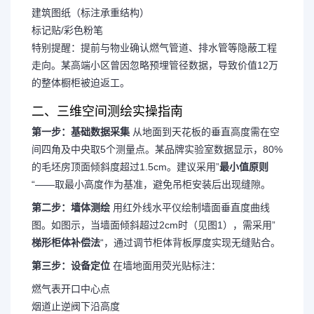
建筑图纸（标注承重结构）
标记贴/彩色粉笔
特别提醒
：提前与物业确认燃气管道、排水管等隐蔽工程
走向。某高端小区曾因忽略预埋管径数据，导致价值12万
的整体橱柜被迫返工。
二、三维空间测绘实操指南
第一步：基础数据采集
从地面到天花板的垂直高度需在空
间四角及中央取5个测量点。某品牌实验室数据显示，80%
的毛坯房顶面倾斜度超过1.5cm。建议采用”
最小值原则
“——取最小高度作为基准，避免吊柜安装后出现缝隙。
第二步：墙体测绘
用红外线水平仪绘制墙面垂直度曲线
图。如图示，当墙面倾斜超过2cm时（见图1），需采用”
梯形柜体补偿法
“，通过调节柜体背板厚度实现无缝贴合。
第三步：设备定位
在墙地面用荧光贴标注：
燃气表开口中心点
烟道止逆阀下沿高度