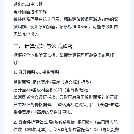
进出水口中心距
电源插座边缘坐标
某装修监理平台统计显示，
精准定位设备可减少70%的安
装纠纷
。例如冰箱插座若偏移标准位5cm，可能导致柜体
无法完全嵌入。
三、计算逻辑与公式解密
橱柜报价体系暗藏玄机，掌握计算原理可避免多花冤枉
钱：
1. 展开面积 vs 投影面积
投影面积=柜体宽度×高度（适合标准柜型）
展开面积=各板材面积总和（含背板/层板）
某消费者协会调研指出，异形厨房采用投影面积计价可能
产生
25%的价格偏差
。L型转角柜建议采用：
（长边+短边-
重叠宽度）×高度
的复合计算法。
2. 五金件折算公式
导轨/铰链数量=柜门数×（每门所需配
件数+10%损耗率）。例如3组抽屉需配备：3×（导轨副数