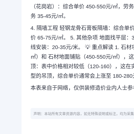
（花岗岩）：综合单价
450-550
元
/
㎡，劳务
务
35-45
元
/
㎡。
4.
隔墙工程
轻钢龙骨石膏板隔墙：综合单
价
65-75
元
/
㎡。
5.
其他杂项
地面找平层：
线安装：
20-35
元
/
米。
💡
重点解读
1.
石材
㎡）和
石材地面铺贴（
450-550
元
/
㎡），这
顶：表中价格相对较低（
120-160
），这在
型的吊顶，综合单价通常会上涨至
180-280
本表来自于网络，仅供装修造价业内人士参
声明：本站所有文章资源内容，如无特殊说明或标注，均为采集