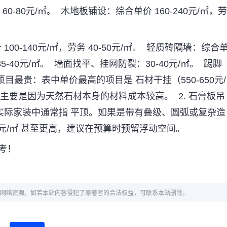
60-80
元
/
㎡。
木地板铺设：综合单价
160-240
元
/
㎡，劳
价
100-140
元
/
㎡，劳务
40-50
元
/
㎡。
轻质砖隔墙：综合
35-40
元
/
㎡。
墙面找平、挂网防裂：
30-40
元
/
㎡。
踢脚
项目最贵：表中单价最高的项目是
石材干挂（
550-650
元
/
主要是因为天然石材本身的材料成本较高。
2.
石膏板吊
实际家装中通常指
平顶。如果是带有叠级、圆弧或复杂造
元
/
㎡
甚至更高，建议在预算时预留浮动空间。
考！
网络资源。如若本站内容侵犯了原著者的合法权益，可联系本站删除。