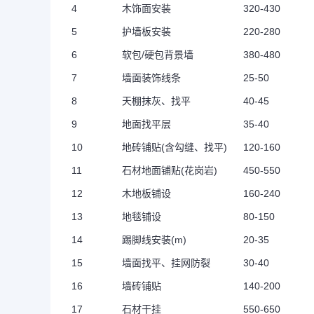
4
木饰面安装
320-430
5
护墙板安装
220-280
6
软包
/
硬包背景墙
380-480
7
墙面装饰线条
25-50
8
天棚抹灰、找平
40-45
9
地面找平层
35-40
10
地砖铺贴(含勾缝、找平)
120-160
11
石材地面铺贴
(
花岗岩
)
450-550
12
木地板铺设
160-240
13
地毯铺设
80-150
14
踢脚线安装(m)
20-35
15
墙面找平、挂网防裂
30-40
16
墙砖铺贴
140-200
17
石材干挂
550-650