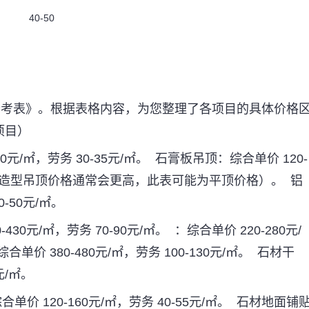
40-50
参考表》。根据表格内容，为您整理了各项目的具体价格
项目）
0
元
/
㎡，劳务
30-35
元
/
㎡。
石膏板吊顶：综合单价
120-
造型吊顶价格通常会更高，此表可能为平顶价格）。
铝
0-50
元
/
㎡。
-430
元
/
㎡，劳务
70-90
元
/
㎡。
：综合单价
220-280
元
/
综合单价
380-480
元
/
㎡，劳务
100-130
元
/
㎡。
石材干
元
/
㎡。
综合单价
120-160
元
/
㎡，劳务
40-55
元
/
㎡。
石材地面铺