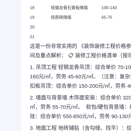
18
轻钢龙骨石膏板隔墙
100-140
19
轻质砖隔墙
65-75
20
21
这是一份非常实用的
《装饰装修工程价格
间及重点解析：
📋
装修工程价格清单（按
1.
吊顶工程
轻钢龙骨吊顶：综合单价
70-10
160
元
/
㎡，劳务
45-60
元
/
㎡。（注意：复杂
扣板吊顶：综合单价
150-200
元
/
㎡，劳务
4
2.
墙面与背景墙
木饰面安装：综合单价
320
㎡，劳务
55-70
元
/
㎡。
软包
/
硬包背景墙：
挂：综合单价
550-650
元
/
㎡，劳务
90-130
3.
地面工程
地砖铺贴（含勾缝、找平）：