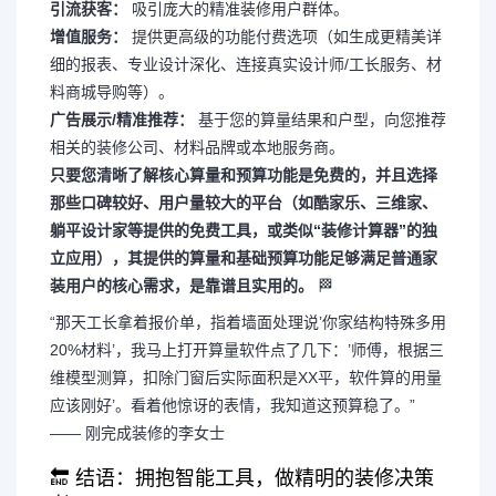
引流获客：
吸引庞大的精准装修用户群体。
增值服务：
提供更高级的功能付费选项（如生成更精美详
细的报表、专业设计深化、连接真实设计师/工长服务、材
料商城导购等）。
广告展示/精准推荐：
基于您的算量结果和户型，向您推荐
相关的装修公司、材料品牌或本地服务商。
只要您清晰了解核心算量和预算功能是免费的，并且选择
那些口碑较好、用户量较大的平台（如酷家乐、三维家、
躺平设计家等提供的免费工具，或类似“装修计算器”的独
立应用），其提供的算量和基础预算功能足够满足普通家
装用户的核心需求，是靠谱且实用的。
🏁
“那天工长拿着报价单，指着墙面处理说’你家结构特殊多用
20%材料’，我马上打开算量软件点了几下：’师傅，根据三
维模型测算，扣除门窗后实际面积是XX平，软件算的用量
应该刚好’。看着他惊讶的表情，我知道这预算稳了。”
—— 刚完成装修的李女士
🔚 结语：拥抱智能工具，做精明的装修决策