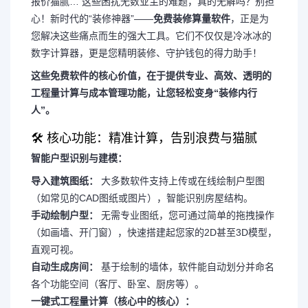
报价猫腻… 这些困扰无数业主的难题，真的无解吗？别担
心！新时代的“装修神器”——
免费装修算量软件
，正是为
您解决这些痛点而生的强大工具。它们不仅仅是冷冰冰的
数字计算器，更是您精明装修、守护钱包的得力助手！
这些免费软件的核心价值，在于提供专业、高效、透明的
工程量计算与成本管理功能，让您轻松变身“装修内行
人”。
🛠 核心功能：精准计算，告别浪费与猫腻
智能户型识别与建模：
导入建筑图纸：
大多数软件支持上传或在线绘制户型图
（如常见的CAD图纸或图片），智能识别房屋结构。
手动绘制户型：
无需专业图纸，您可通过简单的拖拽操作
（如画墙、开门窗），快速搭建起您家的2D甚至3D模型，
直观可视。
自动生成房间：
基于绘制的墙体，软件能自动划分并命名
各个功能空间（客厅、卧室、厨房等）。
一键式工程量计算（核心中的核心）：