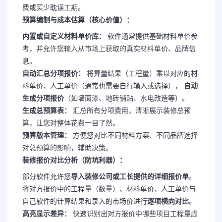
费或买少耽误工期。
预算编制与成本估算（核心价值）：
内置或自定义材料单价库：
软件通常提供基础材料单价参
考，并允许您输入从市场上获取的真实材料单价、品牌信
息。
自动汇总分项报价：
将算量结果（工程量）乘以对应的材
料单价、人工单价（通常也需要自行输入或选择），
自动
生成分项报价
（如墙面漆、地砖铺贴、水电改造等）。
生成总预算表：
汇总所有分项费用，清晰展示装修总预
算，让您对整体花费一目了然。
预算版本管理：
方便您对比不同材料方案、不同品牌选择
对总预算的影响，辅助决策。
装修报价对比分析（防坑利器）：
部分软件允许您
导入装修公司或工长提供的详细报价单
。
将对方报价中的工程量（数量）、材料单价、人工单价与
自己软件的计算结果和录入的市场价进行
逐项横向对比
。
高亮显示差异：
快速识别出对方报价中哪些项目工程量虚