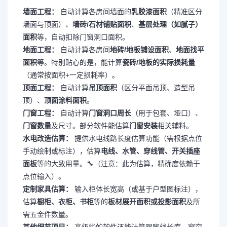
墙面工程：
自动计算各房间墙面的
乳胶漆面积
（精准区分
墙面与顶面）、
墙砖/石材铺贴面积
、
基层处理（如腻子）
面积
等，自动扣除门窗洞口面积。
地面工程：
自动计算各房间
地砖/地板铺设面积
、
地面找平
面积
等。特别贴心的是，能计算
瓷砖/地板的实际损耗量
（通常按面积+一定损耗率）。
顶面工程：
自动计算
吊顶面积
（区分平面吊顶、造型吊
顶）、
顶面涂料面积
。
门窗工程：
自动计算
门窗洞口周长
（用于包套、垭口）、
门窗数量
及尺寸。部分软件能估算
门窗安装
相关辅料。
水电改造估算：
提供水电线路长度估算功能（需根据点位
手动绘制或标注），估算
电线、水管、穿线管、开关插座
面板
等的大致用量。🔧（注意：此为估算，精确度依赖于
点位输入）。
定制家具估算：
输入柜体长宽高（或基于户型图标注），
估算
橱柜、衣柜、书柜
等的
板材展开面积或投影面积
及所
需五金件数量。