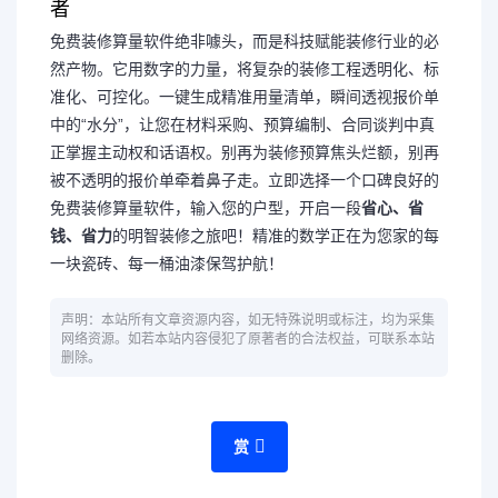
者
免费装修算量软件绝非噱头，而是科技赋能装修行业的必
然产物。它用数字的力量，将复杂的装修工程透明化、标
准化、可控化。一键生成精准用量清单，瞬间透视报价单
中的“水分”，让您在材料采购、预算编制、合同谈判中真
正掌握主动权和话语权。别再为装修预算焦头烂额，别再
被不透明的报价单牵着鼻子走。立即选择一个口碑良好的
免费装修算量软件，输入您的户型，开启一段
省心、省
钱、省力
的明智装修之旅吧！精准的数学正在为您家的每
一块瓷砖、每一桶油漆保驾护航！
声明：本站所有文章资源内容，如无特殊说明或标注，均为采集
网络资源。如若本站内容侵犯了原著者的合法权益，可联系本站
删除。
赏